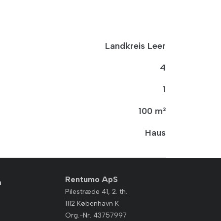
Landkreis Leer
4
1
100 m²
Haus
Rentumo ApS
n
Pilestræde 41, 2. th.
1112 København K
Org.-Nr. 43757997
n