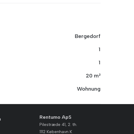
Bergedorf
1
1
20 m²
Wohnung
Rentumo ApS
n
Pilestræde 41, 2. th.
1112 København K