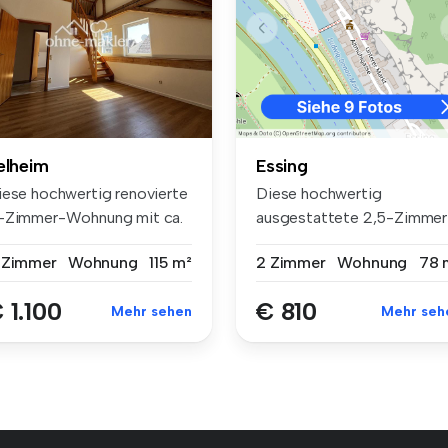
elheim
Essing
iese hochwertig renovierte
Diese hochwertig
-Zimmer-Wohnung mit ca.
ausgestattete 2,5-Zimmer
 ...
Wohnung im schö...
 Zimmer
Wohnung
115 m²
2 Zimmer
Wohnung
78 
 1.100
€ 810
Mehr sehen
Mehr seh