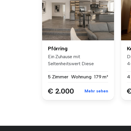
Pförring
K
Ein Zuhause mit
D
Seltenheitswert Diese
4
außergewöhnliche 5-...
115
5 Zimmer
Wohnung
179 m²
4
€ 2.000
€
Mehr sehen