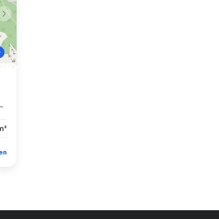
-
m²
en