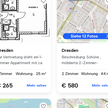
resden
Dresden
ur Vermietung steht ein 1-
Beschreibung: Schöne ,
immer Appartment mit ca.
möblierte 2-Zimmer-
 m...
Wohnung in sa...
 Zimmer
Wohnung
25 m²
2 Zimmer
Wohnung
44 
 265
€ 580
Mehr sehen
Mehr seh