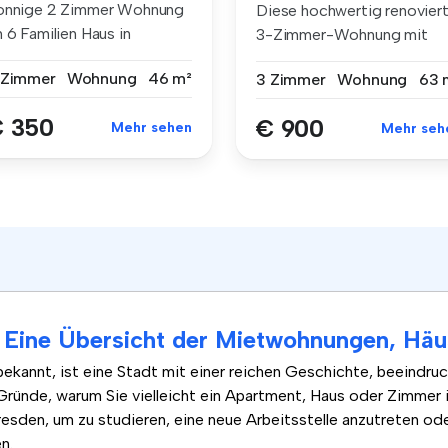
onnige 2 Zimmer Wohnung
Diese hochwertig renovier
 6 Familien Haus in
3-Zimmer-Wohnung mit
ossebaude...
einer Wo...
 Zimmer
Wohnung
46 m²
3 Zimmer
Wohnung
63 
 350
€ 900
Mehr sehen
Mehr seh
 Eine Übersicht der Mietwohnungen, Hä
 bekannt, ist eine Stadt mit einer reichen Geschichte, beeindru
 Gründe, warum Sie vielleicht ein Apartment, Haus oder Zimmer
resden, um zu studieren, eine neue Arbeitsstelle anzutreten ode
n.