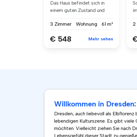
Das Haus befindet sich in
S
einem guten Zustand und
im
verfügt...
C
3 Zimmer
Wohnung
61 m²
2
€ 548
€
Mehr sehen
Willkommen in Dresden:
Dresden, auch liebevoll als Elbflorenz
lebendigen Kulturszene. Es gibt viele
möchten. Vielleicht ziehen Sie nach D
Lebensgefühl dieser Stadt zu genieße