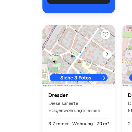
Dresden
D
Diese sanierte
D
Etagenwohnung in einem
E
gepflegten Altbau a...
üb
3 Zimmer
Wohnung
70 m²
2