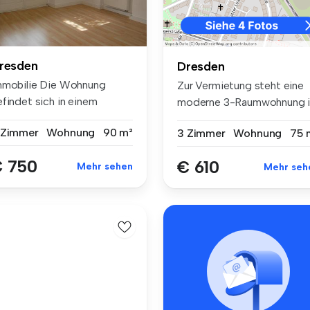
resden
Dresden
mmobilie Die Wohnung
Zur Vermietung steht eine
efindet sich in einem
moderne 3-Raumwohnung i
chwertig s...
einem ...
 Zimmer
Wohnung
90 m²
3 Zimmer
Wohnung
75 
 750
€ 610
Mehr sehen
Mehr seh