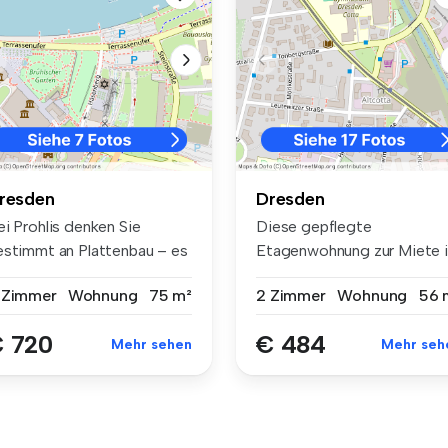
resden
Dresden
ei Prohlis denken Sie
Diese gepflegte
estimmt an Plattenbau – es
Etagenwohnung zur Miete 
t ab...
Dresden überze...
 Zimmer
Wohnung
75 m²
2 Zimmer
Wohnung
56 
 720
€ 484
Mehr sehen
Mehr seh