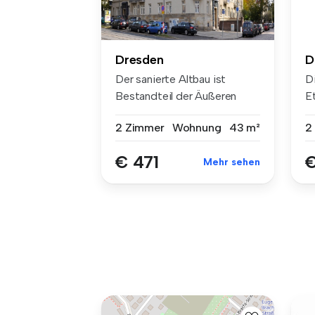
Dresden
D
Der sanierte Altbau ist
D
Bestandteil der Äußeren
E
Neustadt.
in
2 Zimmer
Wohnung
43 m²
2
€ 471
€
Mehr sehen