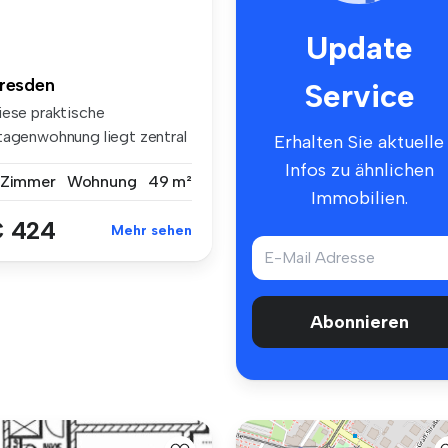
Update
resden
Service
iese praktische
tagenwohnung liegt zentral
Erhalten Sie aktuelle
 der Dresd...
Infos zu ähnlichen
 Zimmer
Wohnung
49 m²
Immobilien.
 424
Mehr sehen
Abonnieren