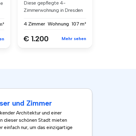
Diese gepflegte 4-
te
Zimmerwohnung in Dresden
– im begehrten...
4 Zimmer
Wohnung
107 m²
m²
€ 1.200
Mehr sehen
en
user und Zimmer
ckender Architektur und einer
 in dieser schönen Stadt mieten
r einfach nur, um das einzigartige