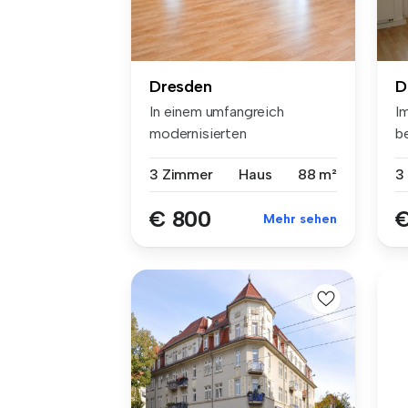
Dresden
D
In einem umfangreich
I
modernisierten
b
Zweifamilienhaus befi...
ho
3 Zimmer
Haus
88 m²
3
€ 800
€
Mehr sehen