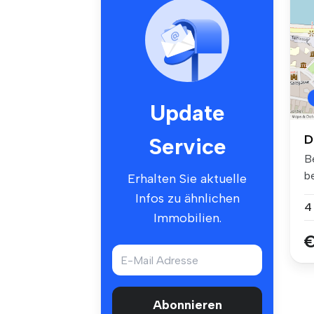
Update
D
Service
B
b
Erhalten Sie aktuelle
ha
Infos zu ähnlichen
4
Immobilien.
€
Abonnieren