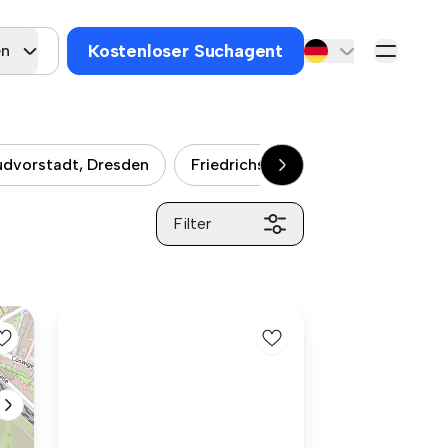
Kostenloser Suchagent
en
üdvorstadt, Dresden
Friedrichstadt, Dresden
Rade
Filter