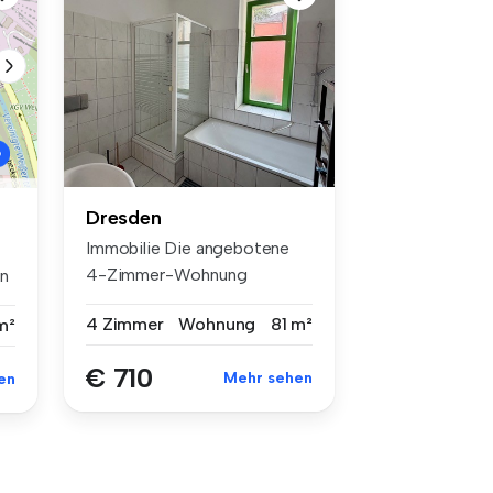
Dresden
Immobilie Die angebotene
4-Zimmer-Wohnung
in
befindet sich i...
4 Zimmer
Wohnung
81 m²
m²
€ 710
Mehr sehen
en