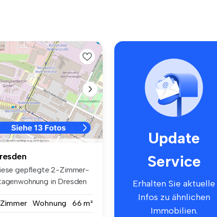
Update
resden
Service
iese gepflegte 2-Zimmer-
tagenwohnung in Dresden
Erhalten Sie aktuelle
erzeu...
Infos zu ähnlichen
 Zimmer
Wohnung
66 m²
Immobilien.