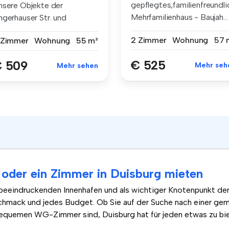
gepflegtes,familienfreundl
nsere Objekte der
Mehrfamilienhaus - Baujah...
ngerhauser Str. und
ister-Arenz-Str...
2 Zimmer
Wohnung
57 
 Zimmer
Wohnung
55 m²
€ 525
 509
Mehr seh
Mehr sehen
oder ein Zimmer in Duisburg mieten
 beeindruckenden Innenhafen und als wichtiger Knotenpunkt der 
chmack und jedes Budget. Ob Sie auf der Suche nach einer g
quemen WG-Zimmer sind, Duisburg hat für jeden etwas zu bie