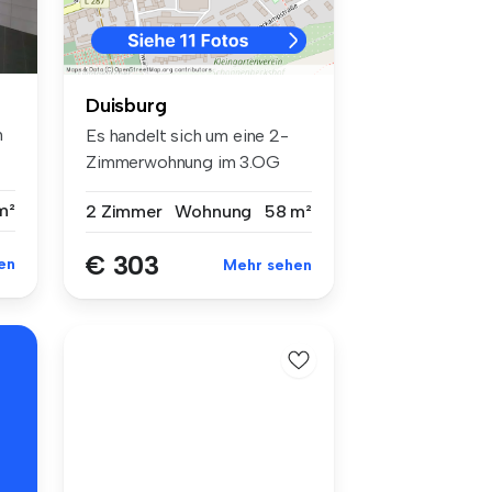
Duisburg
n
Es handelt sich um eine 2-
Zimmerwohnung im 3.OG
eines Meh...
m²
2 Zimmer
Wohnung
58 m²
€ 303
en
Mehr sehen