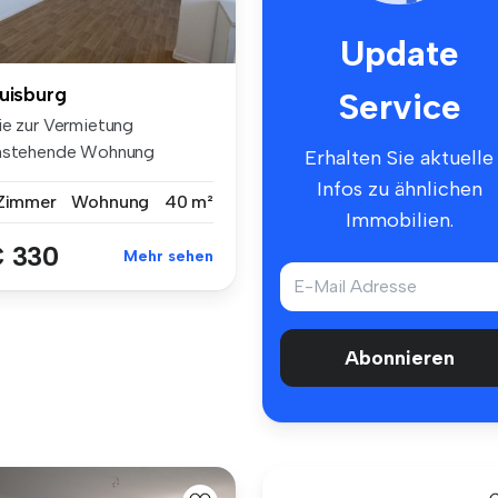
Update
uisburg
Service
ie zur Vermietung
nstehende Wohnung
Erhalten Sie aktuelle
findet sich in ei...
Infos zu ähnlichen
 Zimmer
Wohnung
40 m²
Immobilien.
 330
Mehr sehen
Abonnieren