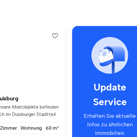
Update
uisburg
Service
nsere Mietobjekte befinden
ch im Duisburger Stadtteil
Erhalten Sie aktuelle
Infos zu ähnlichen
 Zimmer
Wohnung
60 m²
Immobilien.