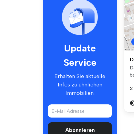
Update
D
Service
D
b
Erhalten Sie aktuelle
No
Infos zu ähnlichen
2
Immobilien.
€
Abonnieren