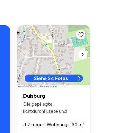
Duisburg
Die gepflegte,
lichtdurchflutete und
großzügige 4,5 Zimme...
4 Zimmer
Wohnung
130 m²