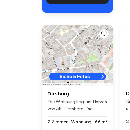
D
Duisburg
U
Die Wohnung liegt im Herzen
si
von Alt-Homberg. Die
...
parkähnl...
2
2 Zimmer
Wohnung
66 m²