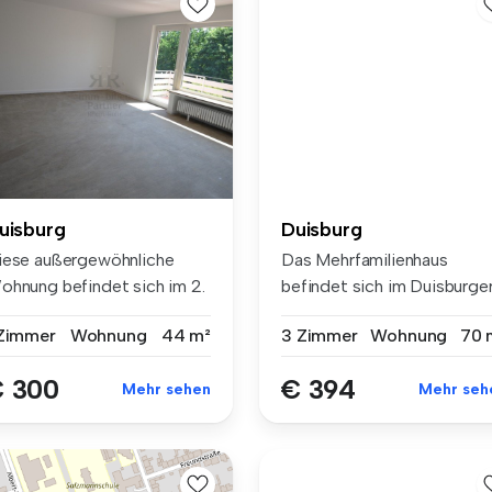
uisburg
Duisburg
iese außergewöhnliche
Das Mehrfamilienhaus
ohnung befindet sich im 2.
befindet sich im Duisburge
ock ...
Norden, ...
 Zimmer
Wohnung
44 m²
3 Zimmer
Wohnung
70 
 300
€ 394
Mehr sehen
Mehr seh