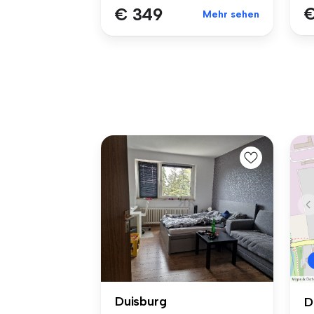
€
€ 349
Mehr sehen
Duisburg
D