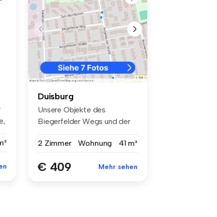
Duisburg
r
Unsere Objekte des
e,
Biegerfelder Wegs und der
Angerhauser ...
m²
2 Zimmer
Wohnung
41 m²
€ 409
en
Mehr sehen