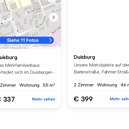
Duisburg
uisburg
Unsere Mietobjekte auf de
as Mehrfamilienhaus
Barlenstraße, Fahrner Straß
efindet sich im Duisburger-
...
rden, ...
2 Zimmer
Wohnung
46 
 Zimmer
Wohnung
55 m²
€ 399
 337
Mehr seh
Mehr sehen