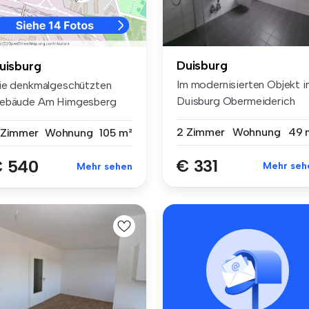
Duisburg
uisburg
Im modernisierten Objekt i
ie denkmalgeschützten
Duisburg Obermeiderich
ebäude Am Himgesberg
modern...
d auf der ...
2 Zimmer
Wohnung
49 
 Zimmer
Wohnung
105 m²
€ 331
 540
Mehr seh
Mehr sehen