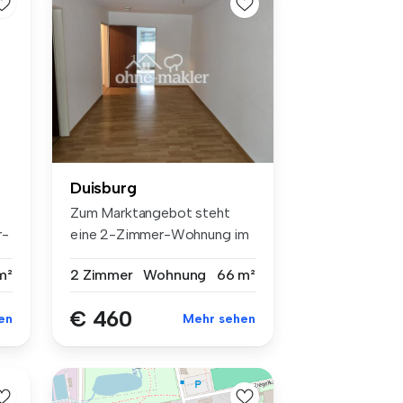
Duisburg
Zum Marktangebot steht
r-
eine 2-Zimmer-Wohnung im
Erdgescho...
m²
2 Zimmer
Wohnung
66 m²
€ 460
en
Mehr sehen