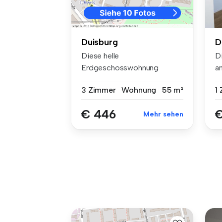
D
Duisburg
D
Diese helle
a
Erdgeschosswohnung
be
befindet sich in einem ruh...
1
3 Zimmer
Wohnung
55 m²
€
€ 446
Mehr sehen