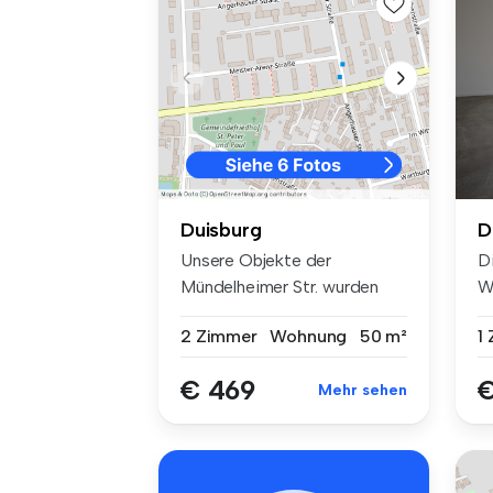
D
Duisburg
D
Unsere Objekte der
W
Mündelheimer Str. wurden
St
1950 erbaut u...
1
2 Zimmer
Wohnung
50 m²
€
€ 469
Mehr sehen