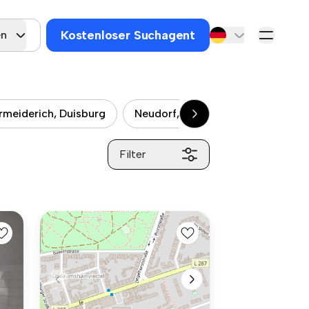
Kostenloser Suchagent
en
meiderich, Duisburg
Neudorf, Duisburg
Altstadt,
Filter