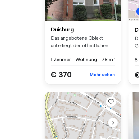
Duisburg
D
Das angebotene Objekt
D
unterliegt der öffentlichen
G
Förderu...
un
1 Zimmer
Wohnung
78 m²
5
€ 370
€
Mehr sehen