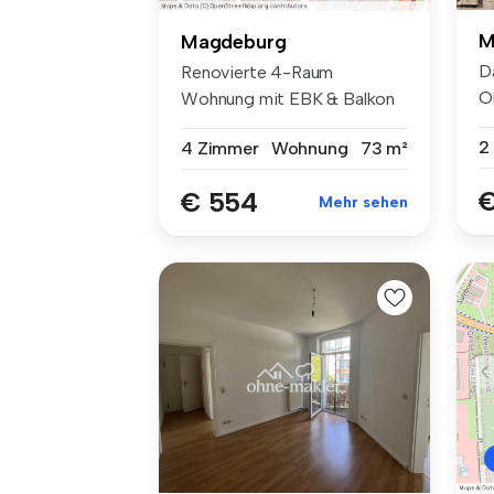
M
Magdeburg
D
Renovierte 4-Raum
O
Wohnung mit EBK & Balkon
un
Diese großzügi...
2
4 Zimmer
Wohnung
73 m²
€
€ 554
Mehr sehen