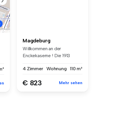
Magdeburg
Willkommen an der
Enckekaserne ! Die 1913
erbaute Encke...
4 Zimmer
Wohnung
110 m²
m²
€ 823
Mehr sehen
en