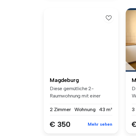
Magdeburg
M
Diese gemütliche 2-
D
Raumwohnung mit einer
W
Wohnfläche von c...
W
2 Zimmer
Wohnung
43 m²
3
€ 350
€
Mehr sehen