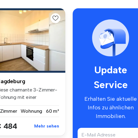
Update
agdeburg
Service
iese charmante 3-Zimmer-
ohnung mit einer
Erhalten Sie aktuelle
ohnfläche von...
Infos zu ähnlichen
 Zimmer
Wohnung
60 m²
Immobilien.
 484
Mehr sehen