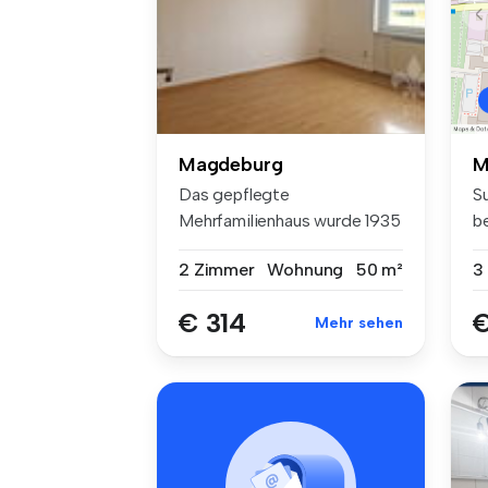
Magdeburg
M
Das gepflegte
S
Mehrfamilienhaus wurde 1935
b
errichtet und b...
M
2 Zimmer
Wohnung
50 m²
3
€ 314
€
Mehr sehen