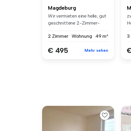
Magdeburg
M
Wir vermieten eine helle, gut
z
geschnittene 2-Zimmer-
H
Wohnu...
Ka
2 Zimmer
Wohnung
49 m²
3
€ 495
€
Mehr sehen