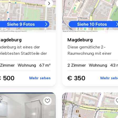
agdeburg
Magdeburg
udenburg ist eines der
Diese gemütliche 2-
eliebtesten Stadtteile der
Raumwohnung mit einer
agde...
Wohnfläche von c...
 Zimmer
Wohnung
67 m²
2 Zimmer
Wohnung
43 
 500
€ 350
Mehr sehen
Mehr seh