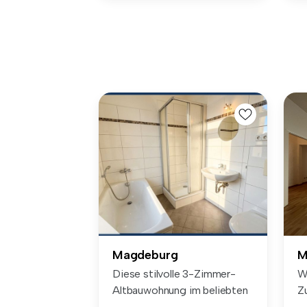
Magdeburg
M
Diese stilvolle 3-Zimmer-
W
Altbauwohnung im beliebten
Z
Magde...
St