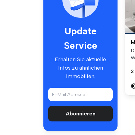
Update
M
Service
D
W
Erhalten Sie aktuelle
Infos zu ähnlichen
2
Immobilien.
€
Abonnieren