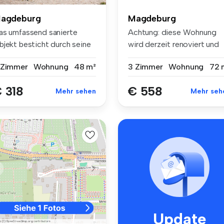
agdeburg
Magdeburg
as umfassend sanierte
Achtung: diese Wohnung
bjekt besticht durch seine
wird derzeit renoviert und
mitt...
steht v...
 Zimmer
Wohnung
48 m²
3 Zimmer
Wohnung
72 
 318
€ 558
Mehr sehen
Mehr seh
Update