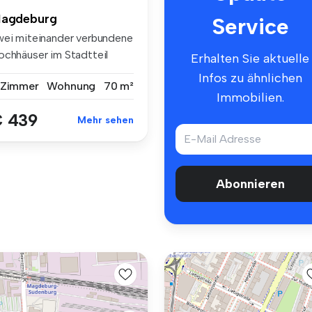
agdeburg
Service
wei miteinander verbundene
ochhäuser im Stadtteil
Erhalten Sie aktuelle
nne...
Infos zu ähnlichen
 Zimmer
Wohnung
70 m²
Immobilien.
 439
Mehr sehen
Abonnieren