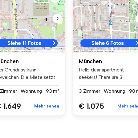
ünchen
München
er Grundriss kann
Hello dear apartment
bweichen. Die Miete setzt
seekers! There are 3
ch wie ...
bedrooms, a bat...
 Zimmer
Wohnung
93 m²
3 Zimmer
Wohnung
90 
 1.649
€ 1.075
Mehr sehen
Mehr seh