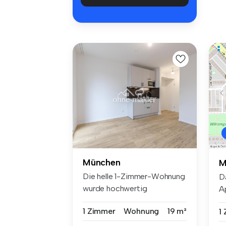
München
M
Die helle 1-Zimmer-Wohnung
D
wurde hochwertig
A
kernsaniert u...
M
1 Zimmer
Wohnung
19 m²
1