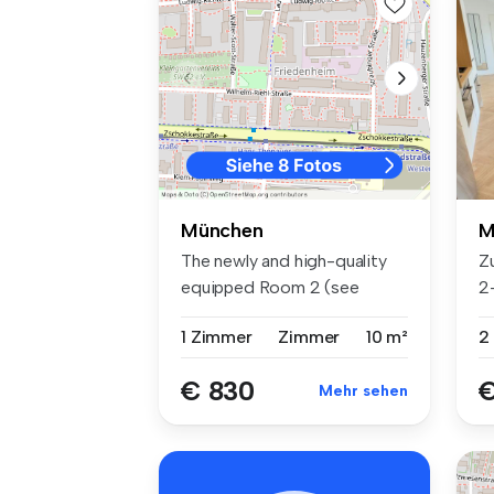
M
München
Z
The newly and high-quality
2
equipped Room 2 (see
in
floorplan...
2
1 Zimmer
Zimmer
10 m²
€
€ 830
Mehr sehen