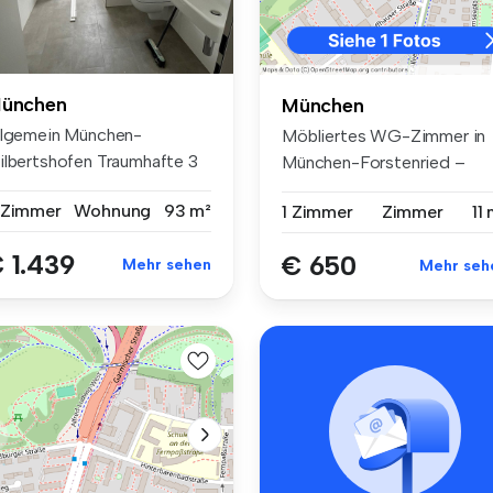
ünchen
München
llgemein München-
Möbliertes WG-Zimmer in
ilbertshofen Traumhafte 3
München-Forstenried –
immerwohn...
Forstenried...
 Zimmer
Wohnung
93 m²
1 Zimmer
Zimmer
11
 1.439
€ 650
Mehr sehen
Mehr seh