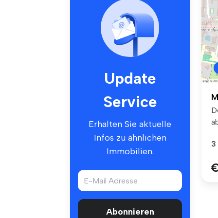
Update
M
Service
D
a
Erhalten Sie aktuelle
si
Infos zu ähnlichen
3
Immobilien.
€
Abonnieren