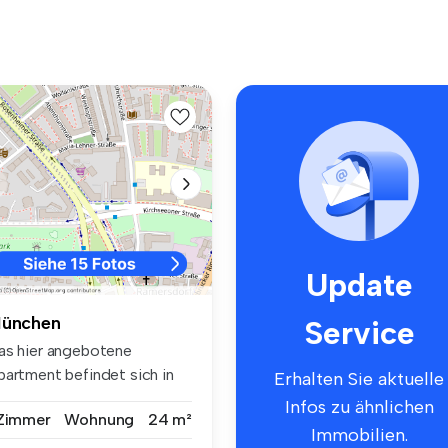
Update
ünchen
Service
as hier angebotene
partment befindet sich in
Erhalten Sie aktuelle
ünchen Ra...
Infos zu ähnlichen
 Zimmer
Wohnung
24 m²
Immobilien.