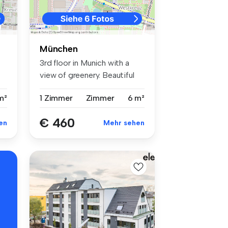
München
3rd floor in Munich with a
view of greenery. Beautiful
ro...
 m²
1 Zimmer
Zimmer
6 m²
€ 460
en
Mehr sehen