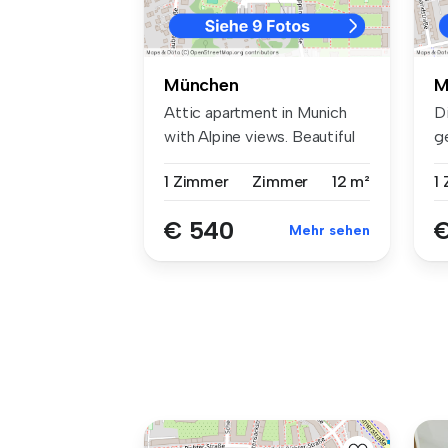
München
M
Attic apartment in Munich
D
with Alpine views. Beautiful
g
ro...
Mü
1 Zimmer
Zimmer
12 m²
1
€ 540
€
Mehr sehen