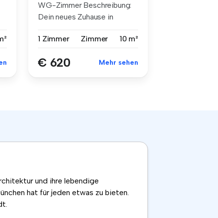
WG-Zimmer Beschreibung:
Dein neues Zuhause in
unserer WG ...
m²
1 Zimmer
Zimmer
10 m²
€ 620
en
Mehr sehen
rchitektur und ihre lebendige
ünchen hat für jeden etwas zu bieten.
dt.