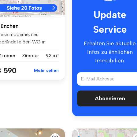
Update
ünchen
Service
iese moderne, neu
egründete 5er-WG in
Erhalten Sie aktuelle
nchen bietet ei...
Infos zu ähnlichen
 Zimmer
Zimmer
92 m²
Immobilien.
 590
Mehr sehen
Abonnieren