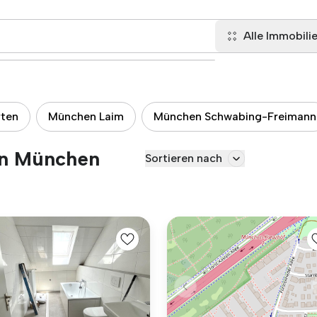
Alle Immobili
rten
München Laim
München Schwabing-Freimann
in München
Sortieren nach