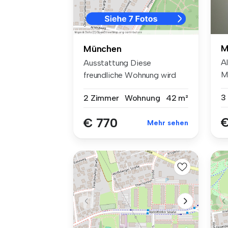
M
München
A
Ausstattung Diese
M
freundliche Wohnung wird
Z
durch eine Z...
3
2 Zimmer
Wohnung
42 m²
€
€ 770
Mehr sehen