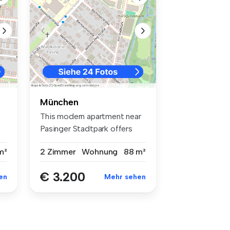
München
This modern apartment near
Pasinger Stadtpark offers
high...
m²
2 Zimmer
Wohnung
88 m²
€ 3.200
en
Mehr sehen