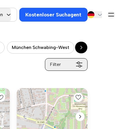
Kostenloser Suchagent
en
München Schwabing-West
München Milbertshof
Filter