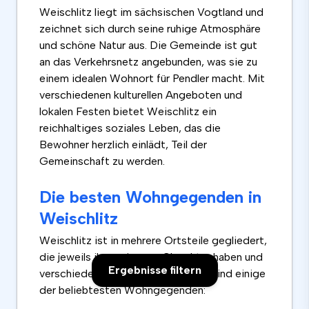
Weischlitz liegt im sächsischen Vogtland und
zeichnet sich durch seine ruhige Atmosphäre
und schöne Natur aus. Die Gemeinde ist gut
an das Verkehrsnetz angebunden, was sie zu
einem idealen Wohnort für Pendler macht. Mit
verschiedenen kulturellen Angeboten und
lokalen Festen bietet Weischlitz ein
reichhaltiges soziales Leben, das die
Bewohner herzlich einlädt, Teil der
Gemeinschaft zu werden.
Die besten Wohngegenden in
Weischlitz
Weischlitz ist in mehrere Ortsteile gegliedert,
die jeweils ihren eigenen Charakter haben und
Ergebnisse filtern
verschiedene Vorzüge bieten. Hier sind einige
der beliebtesten Wohngegenden: