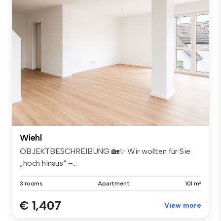
Wiehl
OBJEKTBESCHREIBUNG 🏡✨ Wir wollten für Sie
„hoch hinaus“ –...
3 rooms
Apartment
101 m²
€ 1,407
View more