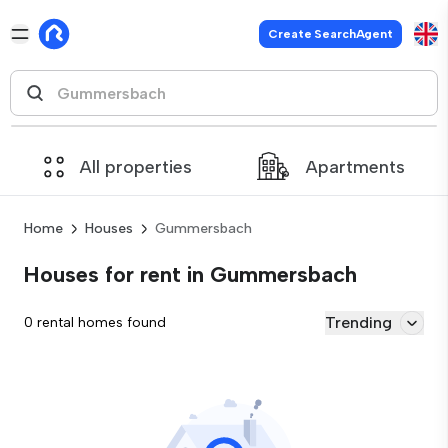
Create SearchAgent
All properties
Apartments
Home
Houses
Gummersbach
Houses for rent in Gummersbach
Trending
0 rental homes found