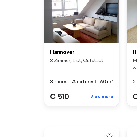
Hannover
H
3 Zimmer, List, Oststadt
M
w
W
3 rooms
Apartment
60 m²
2
€ 510
€
View more