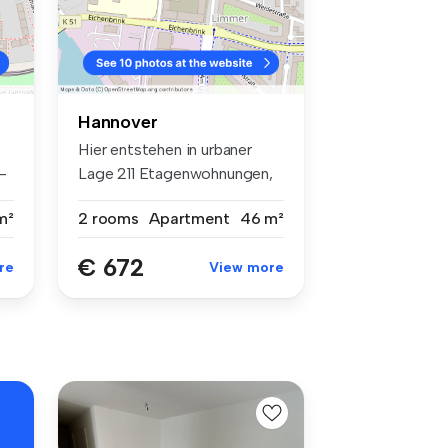
Hannover
Hier entstehen in urbaner
-
Lage 211 Etagenwohnungen,
5 Rei...
m²
2 rooms
Apartment
46 m²
€ 672
re
View more