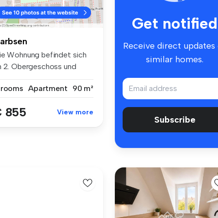
Get notified
arbsen
Receive direct updates
ie Wohnung befindet sich
similar homes.
m 2. Obergeschoss und
rfügt ...
 rooms
Apartment
90 m²
 855
View more
Subscribe