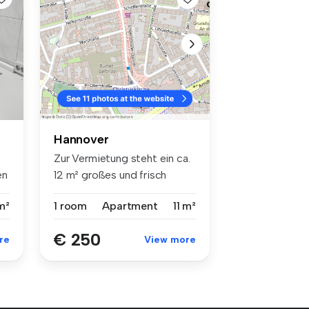
Hannover
Zur Vermietung steht ein ca.
en
12 m² großes und frisch
reno...
m²
1 room
Apartment
11 m²
€ 250
re
View more