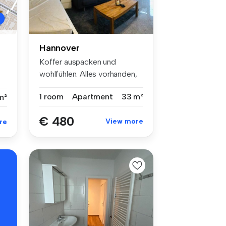
Hannover
Koffer auspacken und
wohlfühlen. Alles vorhanden,
einfach...
1 room
Apartment
33 m²
m²
€ 480
View more
re