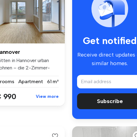
Get notified
annover
Receive direct updates
itten in Hannover urban
similar homes.
ohnen – die 2-Zimmer-
ohnung im...
 rooms
Apartment
61 m²
 990
View more
Subscribe