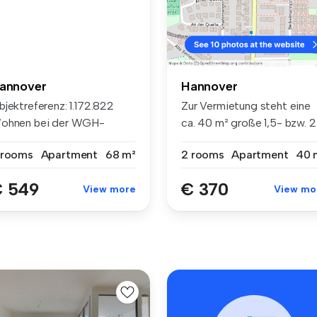
annover
Hannover
jektreferenz: 1.172.822
Zur Vermietung steht eine
ohnen bei der WGH-
ca. 40 m² große 1,5- bzw. 2
rrenhaus...
Zim...
 rooms
Apartment
68 m²
2 rooms
Apartment
40 
 549
€ 370
View more
View mo