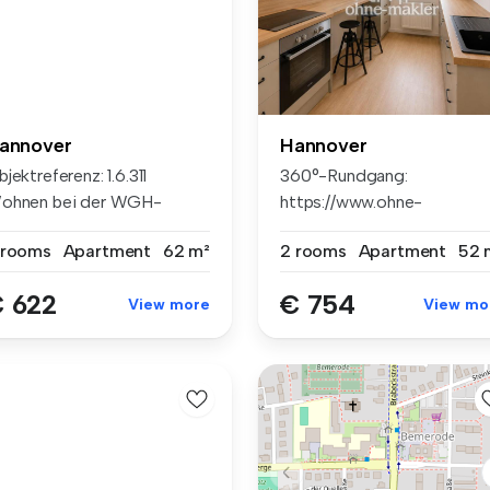
annover
Hannover
jektreferenz: 1.6.311
360°-Rundgang:
ohnen bei der WGH-
https://www.ohne-
rrenhausen...
makler.net/panorama/44071.
 rooms
Apartment
62 m²
2 rooms
Apartment
52 
 622
€ 754
View more
View mo