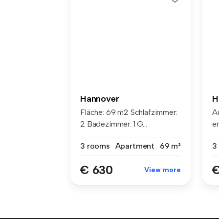
Hannover
H
Fläche: 69 m2 Schlafzimmer:
A
2 Badezimmer: 1 G...
e
Me
3 rooms
Apartment
69 m²
3
€ 630
€
View more