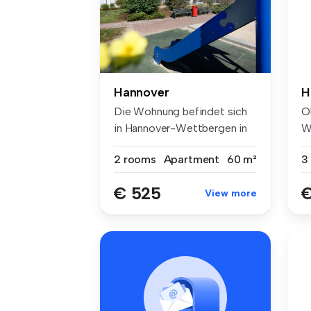
Hannover
H
Die Wohnung befindet sich
Ob
in Hannover-Wettbergen in
W
einem...
He
2 rooms
Apartment
60 m²
3
€ 525
€
View more