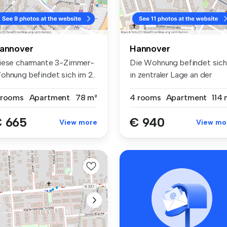
annover
Hannover
iese charmante 3-Zimmer-
Die Wohnung befindet sich
ohnung befindet sich im 2.
in zentraler Lage an der
er...
Limmer...
 rooms
Apartment
78 m²
4 rooms
Apartment
114 
 665
€ 940
View more
View mo