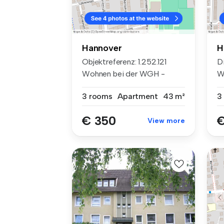
Hannover
H
Objektreferenz: 1.252.121
D
Wohnen bei der WGH -
W
Herrenha...
Ob
3 rooms
Apartment
43 m²
3
€ 350
€
View more