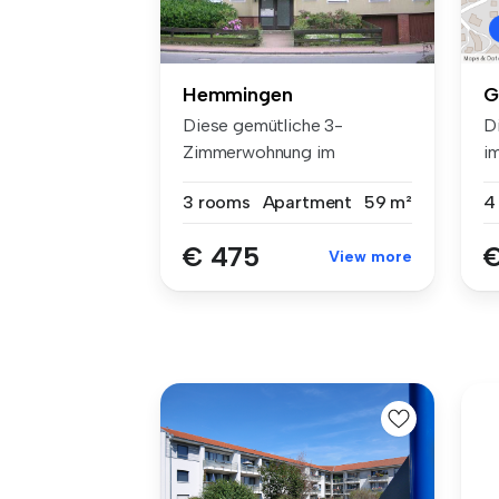
Hemmingen
G
Diese gemütliche 3-
D
Zimmerwohnung im
i
Erdgeschoss mit Balko...
ve
3 rooms
Apartment
59 m²
4
€ 475
€
View more