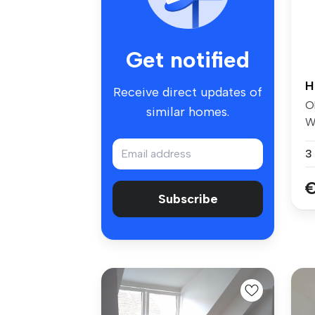
Get notified
H
Receive direct updates of
Ob
similar homes.
W
He
3
€
Subscribe