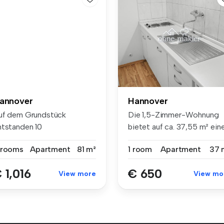
annover
Hannover
uf dem Grundstück
Die 1,5-Zimmer-Wohnung
ntstanden 10
bietet auf ca. 37,55 m² ein
hrfamilienhäuser und 1...
gut ...
 rooms
Apartment
81 m²
1 room
Apartment
37 
 1,016
€ 650
View more
View mo