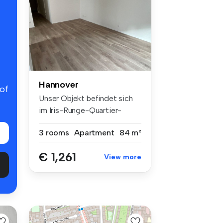
Hannover
 of
Unser Objekt befindet sich
im Iris-Runge-Quartier-
neben ...
3 rooms
Apartment
84 m²
€ 1,261
View more