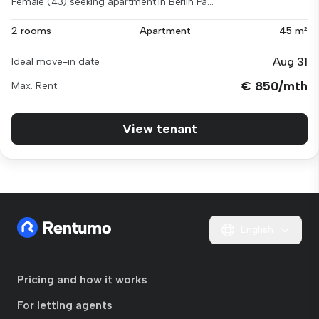
Female (43) seeking apartment in Berlin Pa...
2 rooms
Apartment
45 m²
Aug 31
Ideal move-in date
€ 850/mth
Max. Rent
View tenant
English
Pricing and how it works
For letting agents