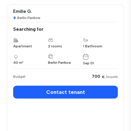
Emilie G.
Berlin Pankow
Searching for
Apartment
2 rooms
1 Bathroom
40 m²
Berlin Pankow
Sep 01
700
Budget
€
/month
Contact tenant