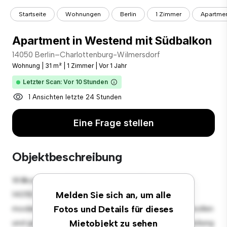
Startseite
Wohnungen
Berlin
1 Zimmer
Apartmen
Apartment in Westend mit Südbalkon
14050 Berlin–Charlottenburg-Wilmersdorf
Wohnung
|
31 m²
|
1 Zimmer
|
Vor 1 Jahr
Letzter Scan: Vor 10 Stunden
1 Ansichten letzte 24 Stunden
Eine Frage stellen
Objektbeschreibung
Willkommen in Ihrem neuen urbanen Rückzugsort in
14050 Berlin–Charlottenburg-Wilmersdorf! Diese
Melden Sie sich an, um alle
moderne 1 Schlafzimmer-Wohnung bietet einen stilvollen
Fotos und Details für dieses
und gemütlichen Lebensraum. Die offene Raumaufteilung
Mietobjekt zu sehen