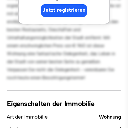
eignet sich perfekt für Gäste, und die elegante Küche ist
Jetzt registrieren
mit erstklassigen Geräten ausgestattet. Dank der
erstklassigen Lage sind Sie nur wenige Schritte von den
besten Restaurants, Geschäften und
Unterhaltungsmöglichkeiten der Stadt entfernt. Mit
einem erschwinglichen Preis von € 960 ist diese
Wohnung eine fantastische Gelegenheit, das Leben in
der Stadt von seiner besten Seite zu genießen.
Verpassen Sie nicht die Gelegenheit - vereinbaren Sie
noch heute einen Besichtigungstermin!
Eigenschaften der Immobilie
Art der Immobilie
Wohnung