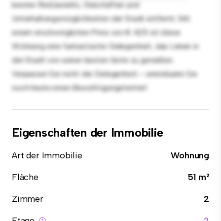
besten Restaurants, Geschäften und
Unterhaltungsmöglichkeiten der Stadt entfernt. Mit
einem erschwinglichen Preis von € 425 ist diese
Wohnung eine fantastische Gelegenheit, das Leben in
der Stadt von seiner besten Seite zu genießen.
Verpassen Sie nicht die Gelegenheit - vereinbaren Sie
noch heute einen Besichtigungstermin!
Eigenschaften der Immobilie
Art der Immobilie
Wohnung
Fläche
51 m²
Zimmer
2
Etage
2