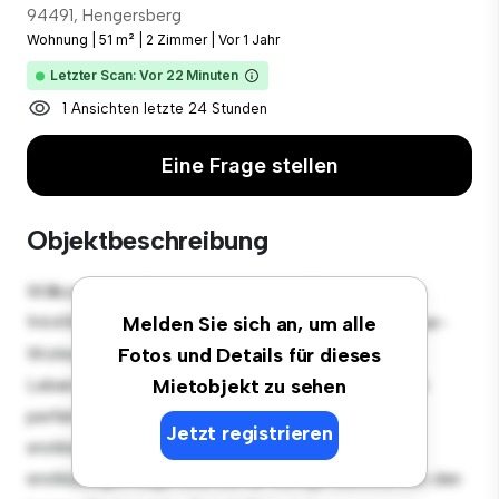
94491, Hengersberg
Wohnung
|
51 m²
|
2 Zimmer
|
Vor 1 Jahr
Letzter Scan: Vor 22 Minuten
1 Ansichten letzte 24 Stunden
Eine Frage stellen
Objektbeschreibung
Willkommen in Ihrem neuen urbanen Rückzugsort in
94491, Hengersberg! Diese moderne 2 Schlafzimmer-
Melden Sie sich an, um alle
Wohnung bietet einen stilvollen und gemütlichen
Fotos und Details für dieses
Lebensraum. Die offene Raumaufteilung eignet sich
Mietobjekt zu sehen
perfekt für Gäste, und die elegante Küche ist mit
Jetzt registrieren
erstklassigen Geräten ausgestattet. Dank der
erstklassigen Lage sind Sie nur wenige Schritte von den