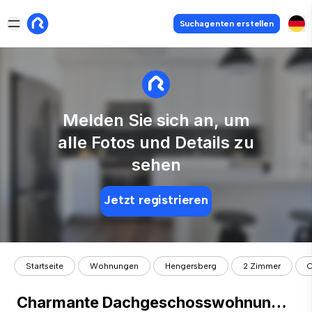
Suchagenten erstellen
Melden Sie sich an, um
alle Fotos und Details zu
sehen
Jetzt registrieren
Startseite
Wohnungen
Hengersberg
2 Zimmer
C
Charmante Dachgeschosswohnung mit Balkon & Blick ins Grüne – Ruhiges Wohnen in Hengersberg