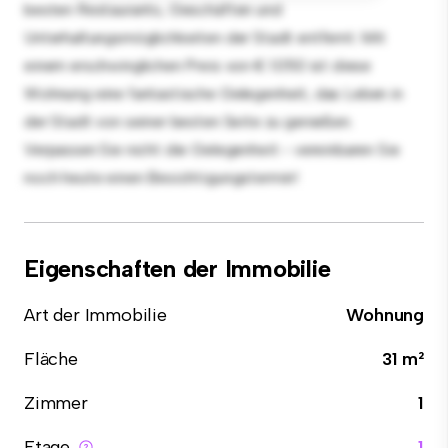
besten Restaurants, Geschäften und
Unterhaltungsmöglichkeiten der Stadt entfernt. Mit
einem erschwinglichen Preis von € 1.050 ist diese
Wohnung eine fantastische Gelegenheit, das Leben in
der Stadt von seiner besten Seite zu genießen.
Verpassen Sie nicht die Gelegenheit - vereinbaren Sie
noch heute einen Besichtigungstermin!
Eigenschaften der Immobilie
Art der Immobilie
Wohnung
Fläche
31 m²
Zimmer
1
Etage
1