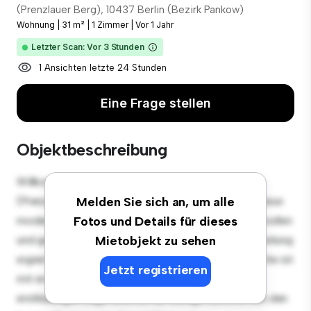
(Prenzlauer Berg), 10437 Berlin (Bezirk Pankow)
Wohnung
|
31 m²
|
1 Zimmer
|
Vor 1 Jahr
Letzter Scan: Vor 3 Stunden
1 Ansichten letzte 24 Stunden
Eine Frage stellen
Objektbeschreibung
Willkommen in Ihrem neuen urbanen Rückzugsort in
(Prenzlauer Berg), 10437 Berlin (Bezirk Pankow)! Diese
Melden Sie sich an, um alle
moderne 1 Schlafzimmer-Wohnung bietet einen stilvollen
Fotos und Details für dieses
und gemütlichen Lebensraum. Die offene Raumaufteilung
Mietobjekt zu sehen
eignet sich perfekt für Gäste, und die elegante Küche ist
Jetzt registrieren
mit erstklassigen Geräten ausgestattet. Dank der
erstklassigen Lage sind Sie nur wenige Schritte von den