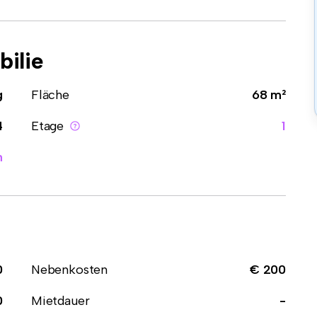
ilie
g
Fläche
68 m²
4
Etage
1
n
0
Nebenkosten
€ 200
0
Mietdauer
-