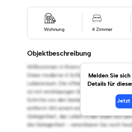
Wohnung
4 Zimmer
Objektbeschreibung
Willkommen in Ihrem neuen urbanen Rückzug
Diese moderne 4 Schlafzimmer-Wohnung bie
Melden Sie sich
Lebensraum. Die offene Raumaufteilung eign
Details für dies
ist mit erstklassigen Geräten ausgestattet. 
Schritte von den besten Restaurants, Gesch
Jetzt 
entfernt. Mit einem erschwinglichen Preis 
Gelegenheit, das Leben in der Stadt von sei
die Gelegenheit - vereinbaren Sie noch heu