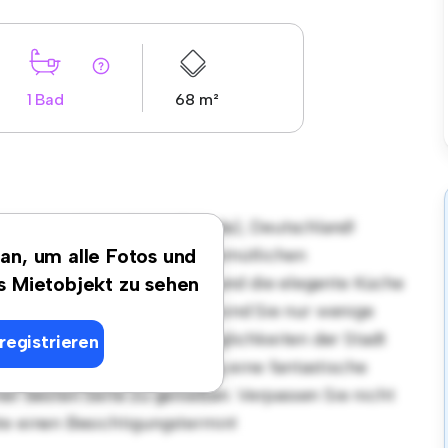
1 Bad
68 m²
sort in 01587 Riesa, (Weida), Deutschland!
tet einen stilvollen und gemütlichen
 an, um alle Fotos und
et sich perfekt für Gäste, und die elegante Küche
es Mietobjekt zu sehen
Dank der erstklassigen Lage sind Sie nur wenige
äften und Unterhaltungsmöglichkeiten der Stadt
registrieren
von € 480 ist diese Wohnung eine fantastische
ner besten Seite zu genießen. Verpassen Sie nicht
te einen Besichtigungstermin!