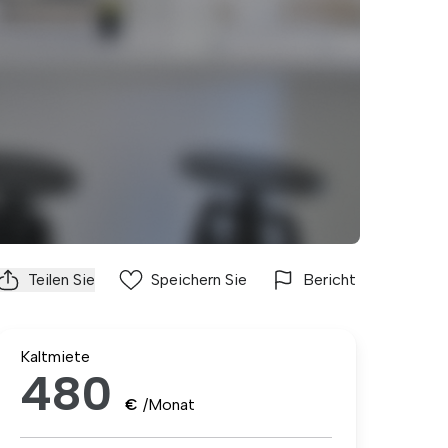
Teilen Sie
Speichern Sie
Bericht
Kaltmiete
480
€
/Monat