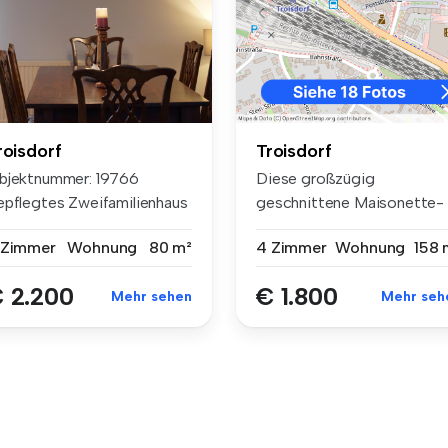
roisdorf
Troisdorf
bjektnummer: 19766
Diese großzügig
epflegtes Zweifamilienhaus
geschnittene Maisonette-
 ruhi...
Wohnung mit ca. 1...
 Zimmer
Wohnung
80 m²
4 Zimmer
Wohnung
158 
 2.200
€ 1.800
Mehr sehen
Mehr seh