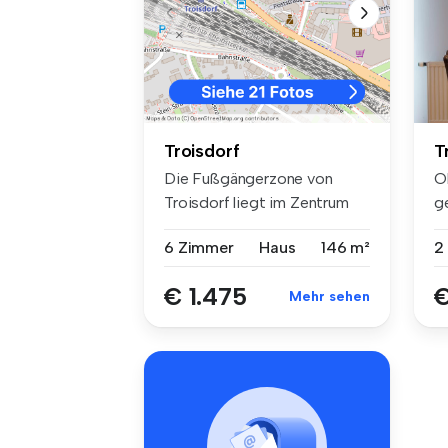
T
Troisdorf
O
Die Fußgängerzone von
g
Troisdorf liegt im Zentrum
in
der Stad...
2
6 Zimmer
Haus
146 m²
€
€ 1.475
Mehr sehen