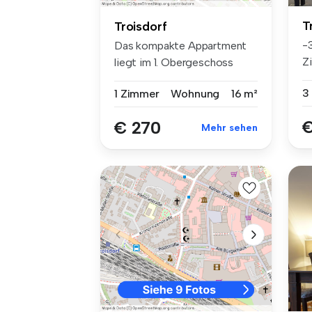
T
Troisdorf
-
Das kompakte Appartment
Zi
liegt im 1. Obergeschoss
Au
eines ko...
3
1 Zimmer
Wohnung
16 m²
€
€ 270
Mehr sehen