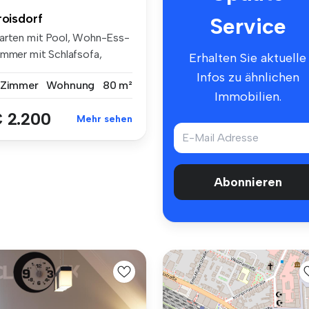
roisdorf
Service
arten mit Pool, Wohn-Ess-
immer mit Schlafsofa,
Erhalten Sie aktuelle
iteres...
Infos zu ähnlichen
 Zimmer
Wohnung
80 m²
Immobilien.
 2.200
Mehr sehen
Abonnieren