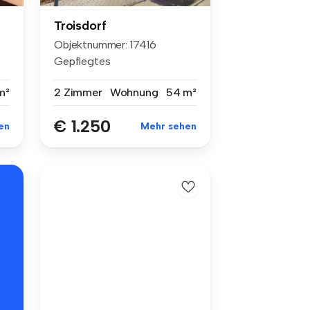
Troisdorf
Objektnummer: 17416
Gepflegtes
Zweifamilienhaus, schöne...
m²
2 Zimmer
Wohnung
54 m²
€ 1.250
en
Mehr sehen