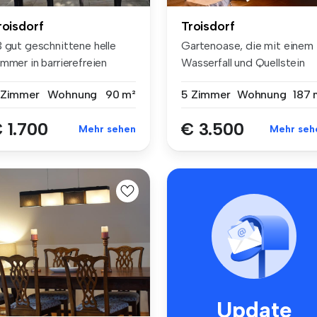
roisdorf
Troisdorf
3 gut geschnittene helle
Gartenoase, die mit einem
mmer in barrierefreien
Wasserfall und Quellstein
sfüh...
nach...
 Zimmer
Wohnung
90 m²
5 Zimmer
Wohnung
187 
 1.700
€ 3.500
Mehr sehen
Mehr seh
Update