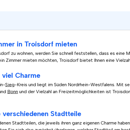
mer in Troisdorf mieten
sdorf zu wohnen, werden Sie schnell feststellen, dass es eine
ein Zimmer mieten möchten, Troisdorf bietet Ihnen eine Vielzah
t viel Charme
in-
Sieg
-Kreis und liegt im Süden Nordrhein-Westfalens. Mit s
und
Bonn
und der Vielzahl an Freizeitmöglichkeiten ist Troisdor
 verschiedenen Stadtteile
edenen Stadtteilen, die jeweils ihren ganz eigenen Charme habe
en Sie sich also zunächst überlegen, welcher Stadtteil am best