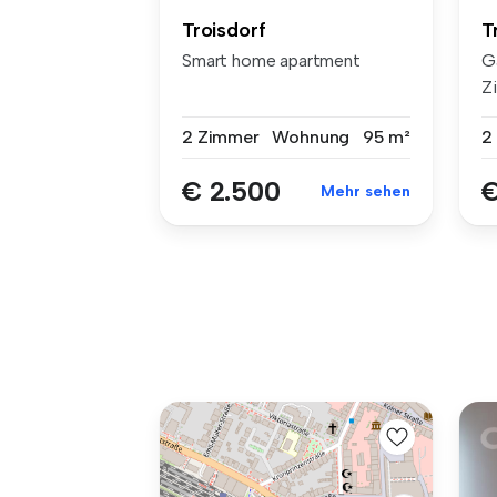
T
Troisdorf
G
Smart home apartment
Z
we
2
2 Zimmer
Wohnung
95 m²
€
€ 2.500
Mehr sehen