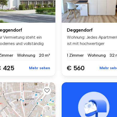
eggendorf
Deggendorf
ur Vermietung steht ein
Wohnung: Jedes Apartmen
odernes und vollständig
ist mit hochwertiger
blier...
Ausstattung...
 Zimmer
Wohnung
20 m²
1 Zimmer
Wohnung
32 
 425
€ 560
Mehr sehen
Mehr seh