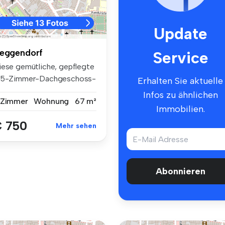
Update
eggendorf
Service
iese gemütliche, gepflegte
,5-Zimmer-Dachgeschoss-
Erhalten Sie aktuelle
ohnu...
Infos zu ähnlichen
 Zimmer
Wohnung
67 m²
Immobilien.
 750
Mehr sehen
Abonnieren