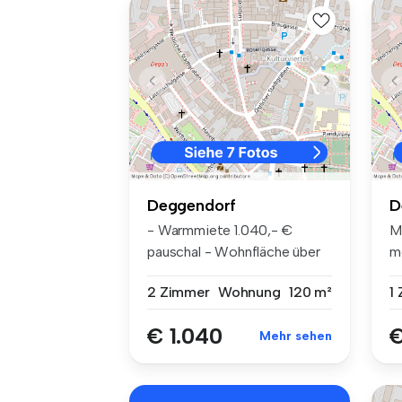
Deggendorf
D
- Warmmiete 1.040,- €
M
pauschal - Wohnfläche über
m
ca. 120 ...
S
2 Zimmer
Wohnung
120 m²
1
€ 1.040
€
Mehr sehen