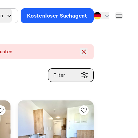
Kostenloser Suchagent
en
 unten
Filter