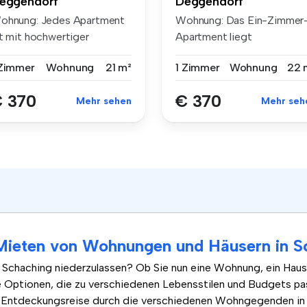
eggendorf
Deggendorf
ohnung: Jedes Apartment
Wohnung: Das Ein-Zimmer
st mit hochwertiger
Apartment liegt
sstattung...
imErdgeschoss ein...
 Zimmer
Wohnung
21 m²
1 Zimmer
Wohnung
22 
 370
€ 370
Mehr sehen
Mehr seh
s Mieten von Wohnungen und Häusern in 
n Schaching niederzulassen? Ob Sie nun eine Wohnung, ein Haus
 Optionen, die zu verschiedenen Lebensstilen und Budgets pa
e Entdeckungsreise durch die verschiedenen Wohngegenden in 