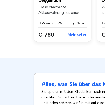
D
Deggendorf
W
Diese charmante
i
Altbauwohnung mit einer
Au
Wohnfläche von 86...
1
3 Zimmer
Wohnung
86 m²
€
€ 780
Mehr sehen
Alles, was Sie über da
Sie spielen mit dem Gedanken, sich i
möchten, Schaching bietet charmante
Leitfaden nehmen wir Sie mit auf ein