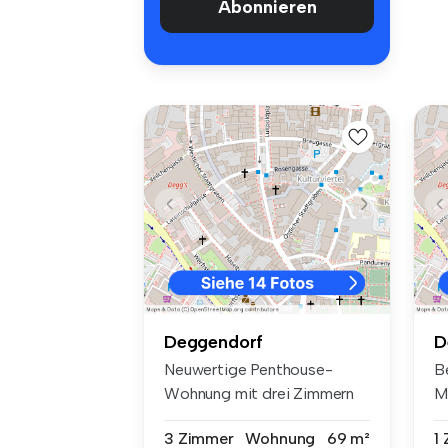
Abonnieren
Deggendorf
D
Neuwertige Penthouse-
B
Wohnung mit drei Zimmern
M
sowie Balko...
bi
3 Zimmer
Wohnung
69 m²
1