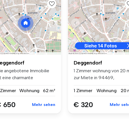
eggendorf
Deggendorf
ie angebotene Immobilie
1 Zimmer wohnung von 20 
st eine charmante
zur Miete in 94469,
tagenwohnung...
Deggendorf
 Zimmer
Wohnung
62 m²
1 Zimmer
Wohnung
20 
 650
€ 320
Mehr sehen
Mehr seh