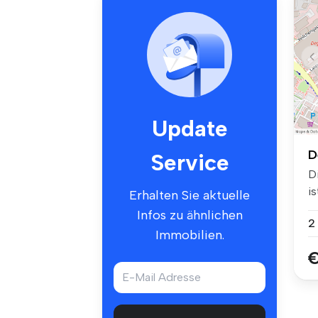
Update
D
Service
D
i
Erhalten Sie aktuelle
E
Infos zu ähnlichen
2
Immobilien.
€