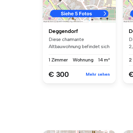
Deggendorf
D
Diese charmante
D
Altbauwohnung befindet sich
2
im 1. Oberges...
W
1 Zimmer
Wohnung
14 m²
2
€ 300
€
Mehr sehen