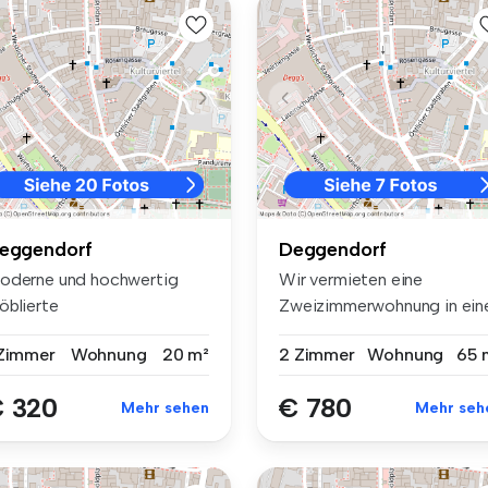
eggendorf
Deggendorf
oderne und hochwertig
Wir vermieten eine
öblierte
Zweizimmerwohnung in ein
tudentenwohnungen in se...
geschmackvol...
 Zimmer
Wohnung
20 m²
2 Zimmer
Wohnung
65 
 320
€ 780
Mehr sehen
Mehr seh