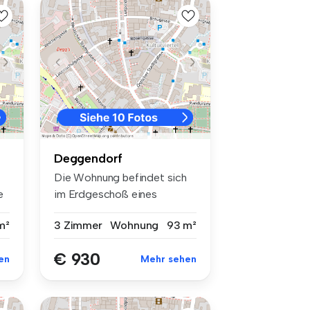
Deggendorf
Die Wohnung befindet sich
e
im Erdgeschoß eines
Achtfamilie...
m²
3 Zimmer
Wohnung
93 m²
€ 930
en
Mehr sehen