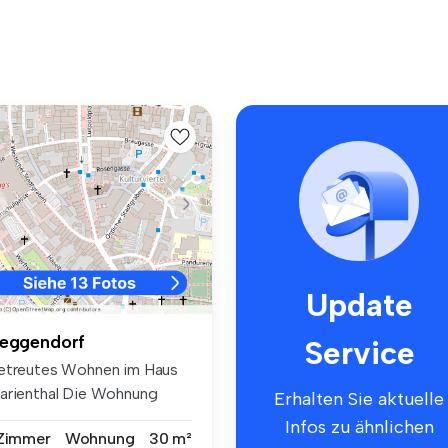
Update
eggendorf
Service
etreutes Wohnen im Haus
arienthal Die Wohnung
Erhalten Sie aktuelle
etet ...
Infos zu ähnlichen
 Zimmer
Wohnung
30 m²