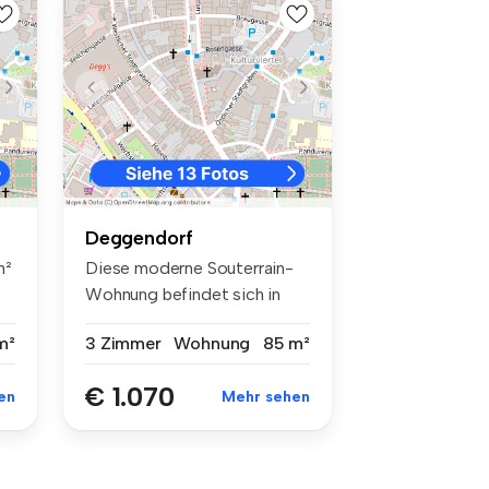
Deggendorf
m²
Diese moderne Souterrain-
Wohnung befindet sich in
einem N...
m²
3 Zimmer
Wohnung
85 m²
€ 1.070
en
Mehr sehen