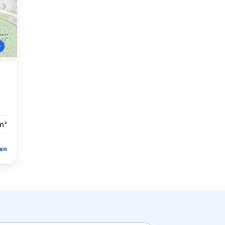
m²
en