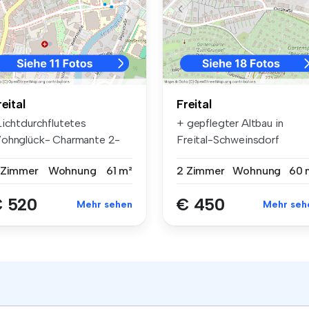
reital
Freital
Lichtdurchflutetes
+ gepflegter Altbau in
ohnglück- Charmante 2-
Freital-Schweinsdorf
aum-Altbauwoh...
 Zimmer
Wohnung
61 m²
2 Zimmer
Wohnung
60 
 520
€ 450
Mehr sehen
Mehr seh