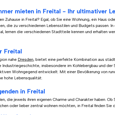
r mieten in Freital - Ihr ultimativer Le
en Zuhause in Freital? Egal, ob Sie eine Wohnung, ein Haus od
onen, die zu verschiedenen Lebensstilen und Budgets passen. I
, lernen die verschiedenen Stadtteile kennen und erhalten wertv
 Freital
egion nahe
Dresden
, bietet eine perfekte Kombination aus stä
hre Industriegeschichte, insbesondere im Kohlebergbau und der S
raktiven Wohngegend entwickelt. Mit einer Bevölkerung von ru
ne hohe Lebensqualität.
enden in Freital
len, die jeweils ihren eigenen Charme und Charakter haben. Ob 
hen oder lieber zentral wohnen möchten, in Freital finden Sie 