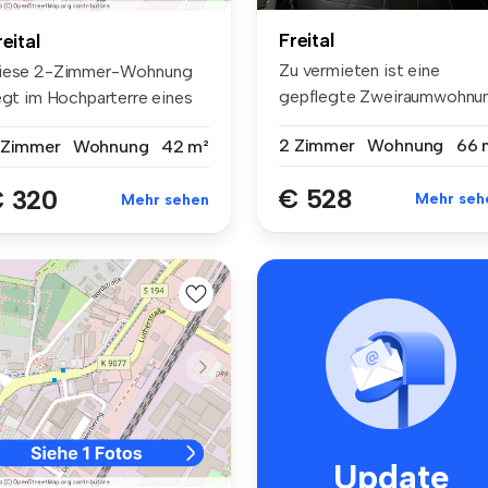
Freital
reital
Zu vermieten ist eine
iese 2-Zimmer-Wohnung
gepflegte Zweiraumwohnu
iegt im Hochparterre eines
mit Küche...
enkma...
2 Zimmer
Wohnung
66 
 Zimmer
Wohnung
42 m²
€ 528
 320
Mehr seh
Mehr sehen
Update