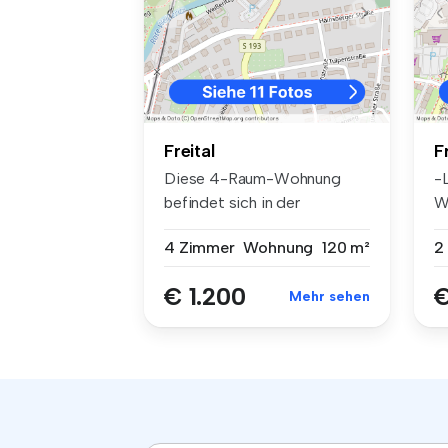
Freital
F
Diese 4-Raum-Wohnung
-
befindet sich in der
W
Rabenauer Straß...
R
4 Zimmer
Wohnung
120 m²
2
€ 1.200
€
Mehr sehen