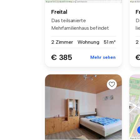
Freital
F
Das teilsanierte
D
Mehrfamilienhaus befindet
l
sich im schöne...
d
2 Zimmer
Wohnung
51 m²
2
€ 385
€
Mehr sehen