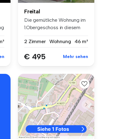
Freital
Die gemütliche Wohnung im
ng
1.Obergeschoss in diesem
gefleg...
m²
2 Zimmer
Wohnung
46 m²
€ 495
en
Mehr sehen