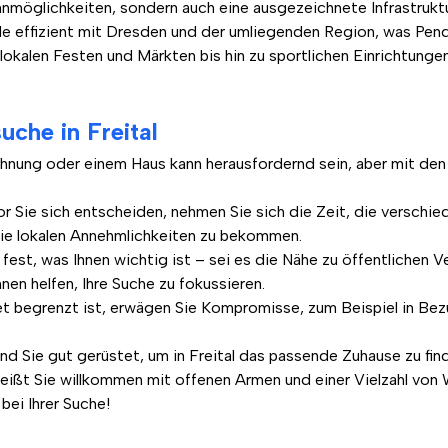
ohnmöglichkeiten, sondern auch eine ausgezeichnete Infrastrukt
le effizient mit Dresden und der umliegenden Region, was Pen
n lokalen Festen und Märkten bis hin zu sportlichen Einrichtun
che in Freital
nung oder einem Haus kann herausfordernd sein, aber mit den 
r Sie sich entscheiden, nehmen Sie sich die Zeit, die verschie
ie lokalen Annehmlichkeiten zu bekommen.
fest, was Ihnen wichtig ist – sei es die Nähe zu öffentlichen V
nen helfen, Ihre Suche zu fokussieren.
 begrenzt ist, erwägen Sie Kompromisse, zum Beispiel in Be
d Sie gut gerüstet, um in Freital das passende Zuhause zu finden
l heißt Sie willkommen mit offenen Armen und einer Vielzahl von
bei Ihrer Suche!