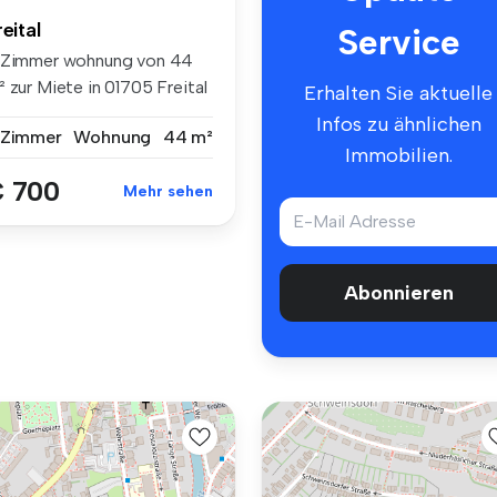
reital
Service
 Zimmer wohnung von 44
 zur Miete in 01705 Freital
Erhalten Sie aktuelle
Infos zu ähnlichen
 Zimmer
Wohnung
44 m²
Immobilien.
 700
Mehr sehen
Abonnieren